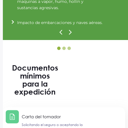
maquinas a vapor, humo, hollín y
sustancias agresivas.
Impacto de embarcaciones y naves aéreas.
1
2
3
Documentos
mínimos
para la
expedición
Carta del tomador
Solicitando el seguro o aceptando la