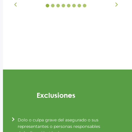
1
2
3
4
5
6
7
8
Exclusiones
Dolo o culpa grave del asegurado o sus
representantes o personas responsables