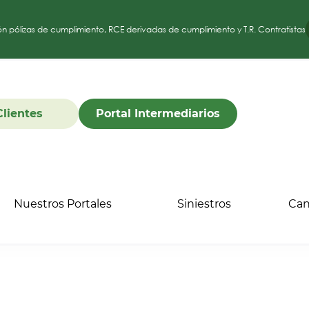
ón pólizas de cumplimiento, RCE derivadas de cumplimiento y T.R. Contratistas
Clientes
Portal Intermediarios
Nuestros Portales
Siniestros
Can